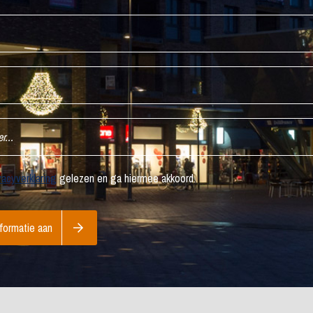
vacyverklaring
gelezen en ga hiermee akkoord.
formatie aan