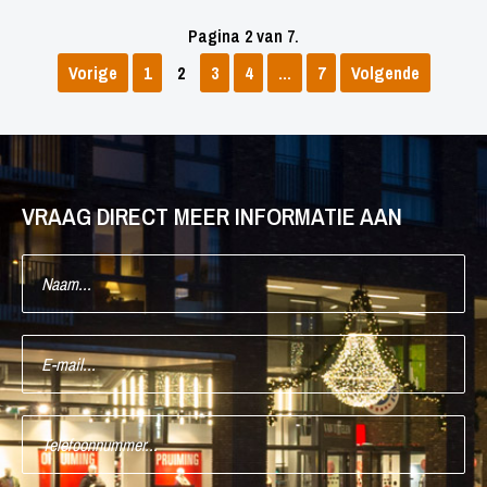
Pagina 2 van 7.
Vorige
1
2
3
4
…
7
Volgende
VRAAG DIRECT MEER INFORMATIE AAN