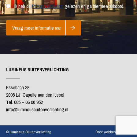
Ik heb de
Privacyverklaring
gelezen en ga hiermee akkoord.
Vraag meer informatie aan
LUMINEUS BUITENVERLICHTING
Essebaan 39
2908 LJ Capelle aan den IJssel
Tel. 085 – 06 06 952
info@lumineusbuitenverlichting.nl
© Lumineus Buitenverlichting
Door webbureau Antum